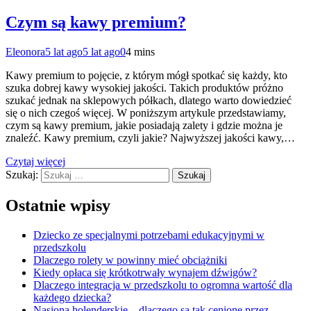
Czym są kawy premium?
Eleonora
5 lat ago
5 lat ago
0
4 mins
Kawy premium to pojęcie, z którym mógł spotkać się każdy, kto
szuka dobrej kawy wysokiej jakości. Takich produktów próżno
szukać jednak na sklepowych półkach, dlatego warto dowiedzieć
się o nich czegoś więcej. W poniższym artykule przedstawiamy,
czym są kawy premium, jakie posiadają zalety i gdzie można je
znaleźć. Kawy premium, czyli jakie? Najwyższej jakości kawy,…
Czytaj więcej
Szukaj:
Ostatnie wpisy
Dziecko ze specjalnymi potrzebami edukacyjnymi w
przedszkolu
Dlaczego rolety w powinny mieć obciążniki
Kiedy opłaca się krótkotrwały wynajem dźwigów?
Dlaczego integracja w przedszkolu to ogromna wartość dla
każdego dziecka?
Nasiona holenderskie – dlaczego są tak cenione przez