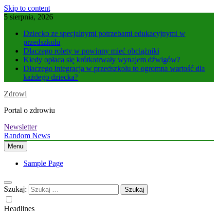
Skip to content
5 sierpnia, 2026
Dziecko ze specjalnymi potrzebami edukacyjnymi w
przedszkolu
Dlaczego rolety w powinny mieć obciążniki
Kiedy opłaca się krótkotrwały wynajem dźwigów?
Dlaczego integracja w przedszkolu to ogromna wartość dla
każdego dziecka?
Zdrowi
Portal o zdrowiu
Newsletter
Random News
Menu
Sample Page
Szukaj:
Headlines