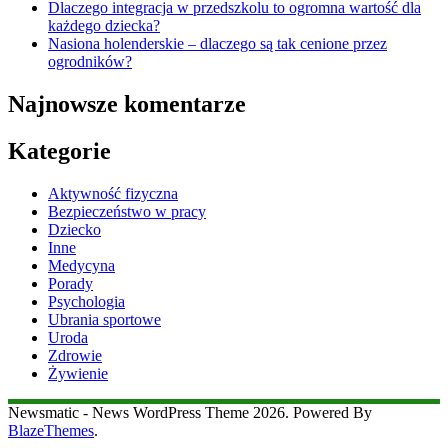
Dlaczego integracja w przedszkolu to ogromna wartość dla
każdego dziecka?
Nasiona holenderskie – dlaczego są tak cenione przez
ogrodników?
Najnowsze komentarze
Kategorie
Aktywność fizyczna
Bezpieczeństwo w pracy
Dziecko
Inne
Medycyna
Porady
Psychologia
Ubrania sportowe
Uroda
Zdrowie
Żywienie
Newsmatic - News WordPress Theme 2026. Powered By
BlazeThemes
.