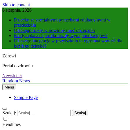
Skip to content
6 sierpnia, 2026
Dziecko ze specjalnymi potrzebami edukacyjnymi w
przedszkolu
Dlaczego rolety w powinny mieć obciążniki
Kiedy opłaca się krótkotrwały wynajem dźwigów?
Dlaczego integracja w przedszkolu to ogromna wartość dla
każdego dziecka?
Zdrowi
Portal o zdrowiu
Newsletter
Random News
Menu
Sample Page
Szukaj:
Headlines