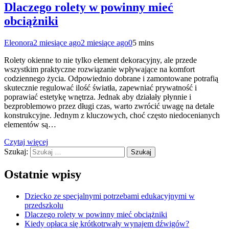
Dlaczego rolety w powinny mieć
obciążniki
Eleonora
2 miesiące ago
2 miesiące ago
0
5 mins
Rolety okienne to nie tylko element dekoracyjny, ale przede
wszystkim praktyczne rozwiązanie wpływające na komfort
codziennego życia. Odpowiednio dobrane i zamontowane potrafią
skutecznie regulować ilość światła, zapewniać prywatność i
poprawiać estetykę wnętrza. Jednak aby działały płynnie i
bezproblemowo przez długi czas, warto zwrócić uwagę na detale
konstrukcyjne. Jednym z kluczowych, choć często niedocenianych
elementów są…
Czytaj więcej
Szukaj:
Ostatnie wpisy
Dziecko ze specjalnymi potrzebami edukacyjnymi w
przedszkolu
Dlaczego rolety w powinny mieć obciążniki
Kiedy opłaca się krótkotrwały wynajem dźwigów?