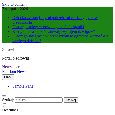
Skip to content
7 sierpnia, 2026
Dziecko ze specjalnymi potrzebami edukacyjnymi w
przedszkolu
Dlaczego rolety w powinny mieć obciążniki
Kiedy opłaca się krótkotrwały wynajem dźwigów?
Dlaczego integracja w przedszkolu to ogromna wartość dla
każdego dziecka?
Zdrowi
Portal o zdrowiu
Newsletter
Random News
Menu
Sample Page
Szukaj:
Headlines