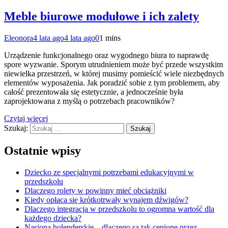
Meble biurowe modułowe i ich zalety
Eleonora
4 lata ago
4 lata ago
0
1 mins
Urządzenie funkcjonalnego oraz wygodnego biura to naprawdę
spore wyzwanie. Sporym utrudnieniem może być przede wszystkim
niewielka przestrzeń, w której musimy pomieścić wiele niezbędnych
elementów wyposażenia. Jak poradzić sobie z tym problemem, aby
całość prezentowała się estetycznie, a jednocześnie była
zaprojektowana z myślą o potrzebach pracowników?
Czytaj więcej
Szukaj:
Ostatnie wpisy
Dziecko ze specjalnymi potrzebami edukacyjnymi w
przedszkolu
Dlaczego rolety w powinny mieć obciążniki
Kiedy opłaca się krótkotrwały wynajem dźwigów?
Dlaczego integracja w przedszkolu to ogromna wartość dla
każdego dziecka?
Nasiona holenderskie – dlaczego są tak cenione przez