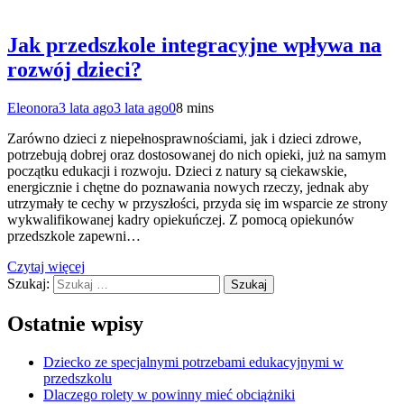
Jak przedszkole integracyjne wpływa na
rozwój dzieci?
Eleonora
3 lata ago
3 lata ago
0
8 mins
Zarówno dzieci z niepełnosprawnościami, jak i dzieci zdrowe,
potrzebują dobrej oraz dostosowanej do nich opieki, już na samym
początku edukacji i rozwoju. Dzieci z natury są ciekawskie,
energicznie i chętne do poznawania nowych rzeczy, jednak aby
utrzymały te cechy w przyszłości, przyda się im wsparcie ze strony
wykwalifikowanej kadry opiekuńczej. Z pomocą opiekunów
przedszkole zapewni…
Czytaj więcej
Szukaj:
Ostatnie wpisy
Dziecko ze specjalnymi potrzebami edukacyjnymi w
przedszkolu
Dlaczego rolety w powinny mieć obciążniki