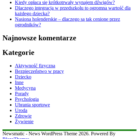
Kiedy opłaca się krótkotrwały wynajem dźwigów?
Dlaczego integracja w przedszkolu to ogromna wartość dla
każdego dziecka?
Nasiona holenderskie – dlaczego są tak cenione przez
ogrodników?
Najnowsze komentarze
Kategorie
Aktywność fizyczna
Bezpieczeństwo w pracy
Dziecko
Inne
Medycyna
Porady
Psychologia
Ubrania sportowe
Uroda
Zdrowie
Żywienie
Newsmatic - News WordPress Theme 2026. Powered By