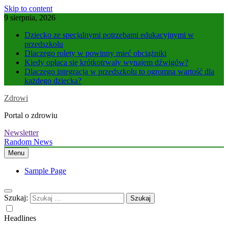
Skip to content
9 sierpnia, 2026
Dziecko ze specjalnymi potrzebami edukacyjnymi w
przedszkolu
Dlaczego rolety w powinny mieć obciążniki
Kiedy opłaca się krótkotrwały wynajem dźwigów?
Dlaczego integracja w przedszkolu to ogromna wartość dla
każdego dziecka?
Zdrowi
Portal o zdrowiu
Newsletter
Random News
Menu
Sample Page
Szukaj:
Headlines