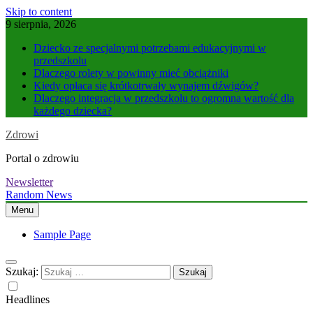
Skip to content
9 sierpnia, 2026
Dziecko ze specjalnymi potrzebami edukacyjnymi w
przedszkolu
Dlaczego rolety w powinny mieć obciążniki
Kiedy opłaca się krótkotrwały wynajem dźwigów?
Dlaczego integracja w przedszkolu to ogromna wartość dla
każdego dziecka?
Zdrowi
Portal o zdrowiu
Newsletter
Random News
Menu
Sample Page
Szukaj:
Headlines