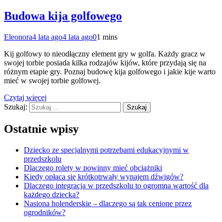
Budowa kija golfowego
Eleonora
4 lata ago
4 lata ago
0
1 mins
Kij golfowy to nieodłączny element gry w golfa. Każdy gracz w
swojej torbie posiada kilka rodzajów kijów, które przydają się na
różnym etapie gry. Poznaj budowę kija golfowego i jakie kije warto
mieć w swojej torbie golfowej.
Czytaj więcej
Szukaj:
Ostatnie wpisy
Dziecko ze specjalnymi potrzebami edukacyjnymi w
przedszkolu
Dlaczego rolety w powinny mieć obciążniki
Kiedy opłaca się krótkotrwały wynajem dźwigów?
Dlaczego integracja w przedszkolu to ogromna wartość dla
każdego dziecka?
Nasiona holenderskie – dlaczego są tak cenione przez
ogrodników?