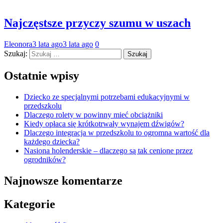
Najczęstsze przyczy szumu w uszach
Eleonora
3 lata ago
3 lata ago
0
Szukaj:
Ostatnie wpisy
Dziecko ze specjalnymi potrzebami edukacyjnymi w
przedszkolu
Dlaczego rolety w powinny mieć obciążniki
Kiedy opłaca się krótkotrwały wynajem dźwigów?
Dlaczego integracja w przedszkolu to ogromna wartość dla
każdego dziecka?
Nasiona holenderskie – dlaczego są tak cenione przez
ogrodników?
Najnowsze komentarze
Kategorie