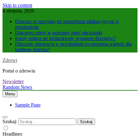
Skip to content
4 sierpnia, 2026
Dziecko ze specjalnymi potrzebami edukacyjnymi w
przedszkolu
Dlaczego rolety w powinny mieć obciążniki
Kiedy opłaca się krótkotrwały wynajem dźwigów?
Dlaczego integracja w przedszkolu to ogromna wartość dla
każdego dziecka?
Zdrowi
Portal o zdrowiu
Newsletter
Random News
Menu
Sample Page
Szukaj:
Headlines