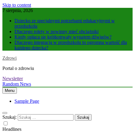
Skip to content
7 sierpnia, 2026
Dziecko ze specjalnymi potrzebami edukacyjnymi w
przedszkolu
Dlaczego rolety w powinny mieć obciążniki
Kiedy opłaca się krótkotrwały wynajem dźwigów?
Dlaczego integracja w przedszkolu to ogromna wartość dla
każdego dziecka?
Zdrowi
Portal o zdrowiu
Newsletter
Random News
Menu
Sample Page
Szukaj:
Headlines