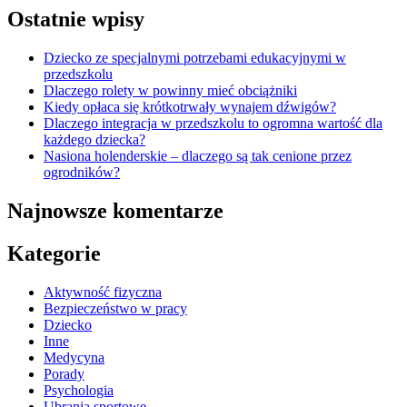
Ostatnie wpisy
Dziecko ze specjalnymi potrzebami edukacyjnymi w
przedszkolu
Dlaczego rolety w powinny mieć obciążniki
Kiedy opłaca się krótkotrwały wynajem dźwigów?
Dlaczego integracja w przedszkolu to ogromna wartość dla
każdego dziecka?
Nasiona holenderskie – dlaczego są tak cenione przez
ogrodników?
Najnowsze komentarze
Kategorie
Aktywność fizyczna
Bezpieczeństwo w pracy
Dziecko
Inne
Medycyna
Porady
Psychologia
Ubrania sportowe