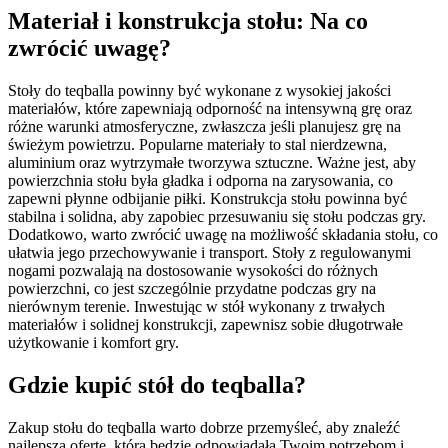
Materiał i konstrukcja stołu: Na co
zwrócić uwagę?
Stoły do teqballa powinny być wykonane z wysokiej jakości
materiałów, które zapewniają odporność na intensywną grę oraz
różne warunki atmosferyczne, zwłaszcza jeśli planujesz grę na
świeżym powietrzu. Popularne materiały to stal nierdzewna,
aluminium oraz wytrzymałe tworzywa sztuczne. Ważne jest, aby
powierzchnia stołu była gładka i odporna na zarysowania, co
zapewni płynne odbijanie piłki. Konstrukcja stołu powinna być
stabilna i solidna, aby zapobiec przesuwaniu się stołu podczas gry.
Dodatkowo, warto zwrócić uwagę na możliwość składania stołu, co
ułatwia jego przechowywanie i transport. Stoły z regulowanymi
nogami pozwalają na dostosowanie wysokości do różnych
powierzchni, co jest szczególnie przydatne podczas gry na
nierównym terenie. Inwestując w stół wykonany z trwałych
materiałów i solidnej konstrukcji, zapewnisz sobie długotrwałe
użytkowanie i komfort gry.
Gdzie kupić stół do teqballa?
Zakup stołu do teqballa warto dobrze przemyśleć, aby znaleźć
najlepszą ofertę, która będzie odpowiadała Twoim potrzebom i