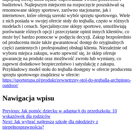
budżetowi. Najlepszym miejscem na rozpoczęcie poszukiwań są
renomowane sklepy sportowe, zarówno stacjonarne, jak i
internetowe, które oferują szeroki wybór sprzętu sportowego. Wiele
z nich posiada w swojej ofercie stoły do teqballa, często w różnych
modelach i cenach. Specjalistyczne sklepy sportowe, umożliwiają
porównanie różnych opcji i przeczytanie opinii innych klientów, co
może być bardzo pomocne w podjęciu decyzji. Zakup bezpośrednio
od producenta może także gwarantować dostęp do oryginalnych
części zamiennych i profesjonalnej obsługi klienta. Niezależnie od
wyboru miejsca zakupu, warto upewnić się, że sklep oferuje
gwarancję na produkt oraz możliwość zwrotu lub wymiany, co
zapewni dodatkowe bezpieczeństwo i satysfakcję z zakupu.
Przykładowy model stołu do teqballa dostępny w ofercie producenta
sprzętu sportowego znajdziesz w ofercie:
https://sportgrupa.pl/produkt/zewnetrzny-stol-do-teqballa-archpingo-
outdoor/
Nawigacja wpisu
Previous:
Jak pomóc dziecku w adaptacji do przedszkola: 10
wskazówek dla rodziców
Next:
Jak wybrać najlepszą szkołę dla młodzieży z
niepełnosprawnością?