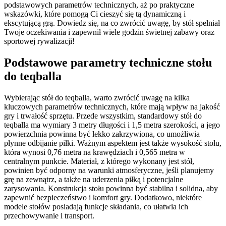
podstawowych parametrów technicznych, aż po praktyczne
wskazówki, które pomogą Ci cieszyć się tą dynamiczną i
ekscytującą grą. Dowiedz się, na co zwrócić uwagę, by stół spełniał
Twoje oczekiwania i zapewnił wiele godzin świetnej zabawy oraz
sportowej rywalizacji!
Podstawowe parametry techniczne stołu
do teqballa
Wybierając stół do teqballa, warto zwrócić uwagę na kilka
kluczowych parametrów technicznych, które mają wpływ na jakość
gry i trwałość sprzętu. Przede wszystkim, standardowy stół do
teqballa ma wymiary 3 metry długości i 1,5 metra szerokości, a jego
powierzchnia powinna być lekko zakrzywiona, co umożliwia
płynne odbijanie piłki. Ważnym aspektem jest także wysokość stołu,
która wynosi 0,76 metra na krawędziach i 0,565 metra w
centralnym punkcie. Materiał, z którego wykonany jest stół,
powinien być odporny na warunki atmosferyczne, jeśli planujemy
grę na zewnątrz, a także na uderzenia piłką i potencjalne
zarysowania. Konstrukcja stołu powinna być stabilna i solidna, aby
zapewnić bezpieczeństwo i komfort gry. Dodatkowo, niektóre
modele stołów posiadają funkcje składania, co ułatwia ich
przechowywanie i transport.