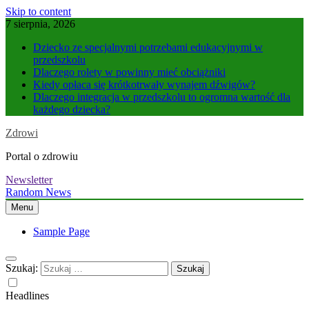
Skip to content
7 sierpnia, 2026
Dziecko ze specjalnymi potrzebami edukacyjnymi w
przedszkolu
Dlaczego rolety w powinny mieć obciążniki
Kiedy opłaca się krótkotrwały wynajem dźwigów?
Dlaczego integracja w przedszkolu to ogromna wartość dla
każdego dziecka?
Zdrowi
Portal o zdrowiu
Newsletter
Random News
Menu
Sample Page
Szukaj:
Headlines