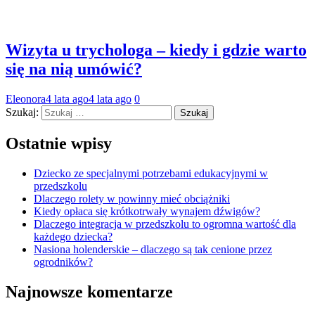
Wizyta u trychologa – kiedy i gdzie warto
się na nią umówić?
Eleonora
4 lata ago
4 lata ago
0
Szukaj:
Ostatnie wpisy
Dziecko ze specjalnymi potrzebami edukacyjnymi w
przedszkolu
Dlaczego rolety w powinny mieć obciążniki
Kiedy opłaca się krótkotrwały wynajem dźwigów?
Dlaczego integracja w przedszkolu to ogromna wartość dla
każdego dziecka?
Nasiona holenderskie – dlaczego są tak cenione przez
ogrodników?
Najnowsze komentarze