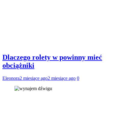
Dlaczego rolety w powinny mieć
obciążniki
Eleonora
2 miesiące ago
2 miesiące ago
0