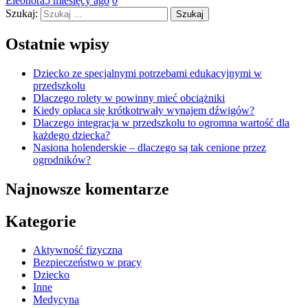
Eleonora
5 miesięcy ago
0
Szukaj:
Ostatnie wpisy
Dziecko ze specjalnymi potrzebami edukacyjnymi w
przedszkolu
Dlaczego rolety w powinny mieć obciążniki
Kiedy opłaca się krótkotrwały wynajem dźwigów?
Dlaczego integracja w przedszkolu to ogromna wartość dla
każdego dziecka?
Nasiona holenderskie – dlaczego są tak cenione przez
ogrodników?
Najnowsze komentarze
Kategorie
Aktywność fizyczna
Bezpieczeństwo w pracy
Dziecko
Inne
Medycyna