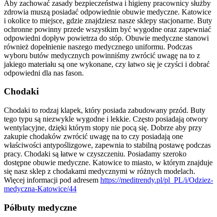
Aby zachować zasady bezpieczeństwa i higieny pracownicy służby
zdrowia muszą posiadać odpowiednie obuwie medyczne. Katowice
i okolice to miejsce, gdzie znajdziesz nasze sklepy stacjonarne. Buty
ochronne powinny przede wszystkim być wygodne oraz zapewniać
odpowiedni dopływ powietrza do stóp. Obuwie medyczne stanowi
również dopełnienie naszego medycznego uniformu. Podczas
wyboru butów medycznych powinniśmy zwrócić uwagę na to z
jakiego materiału są one wykonane, czy łatwo się je czyści i dobrać
odpowiedni dla nas fason.
Chodaki
Chodaki to rodzaj klapek, który posiada zabudowany przód. Buty
tego typu są niezwykle wygodne i lekkie. Często posiadają otwory
wentylacyjne, dzięki którym stopy nie pocą się. Dobrze aby przy
zakupie chodaków zwrócić uwagę na to czy posiadają one
właściwości antypoślizgowe, zapewnia to stabilną postawę podczas
pracy. Chodaki są łatwe w czyszczeniu. Posiadamy szeroko
dostępne obuwie medyczne. Katowice to miasto, w którym znajduje
się nasz sklep z chodakami medycznymi w różnych modelach.
Więcej informacji pod adresem
https://meditrendy.pl/pl_PL/i/Odziez-
medyczna-Katowice/44
Półbuty medyczne