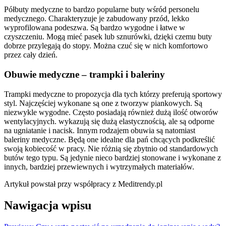
Półbuty medyczne to bardzo popularne buty wśród personelu
medycznego. Charakteryzuje je zabudowany przód, lekko
wyprofilowana podeszwa. Są bardzo wygodne i łatwe w
czyszczeniu. Mogą mieć pasek lub sznurówki, dzięki czemu buty
dobrze przylegają do stopy. Można czuć się w nich komfortowo
przez cały dzień.
Obuwie medyczne – trampki i baleriny
Trampki medyczne to propozycja dla tych którzy preferują sportowy
styl. Najczęściej wykonane są one z tworzyw piankowych. Są
niezwykle wygodne. Często posiadają również dużą ilość otworów
wentylacyjnych. wykazują się dużą elastycznością, ale są odporne
na ugniatanie i nacisk. Innym rodzajem obuwia są natomiast
baleriny medyczne. Będą one idealne dla pań chcących podkreślić
swoją kobiecość w pracy. Nie różnią się zbytnio od standardowych
butów tego typu. Są jedynie nieco bardziej stonowane i wykonane z
innych, bardziej przewiewnych i wytrzymałych materiałów.
Artykuł powstał przy współpracy z Meditrendy.pl
Nawigacja wpisu