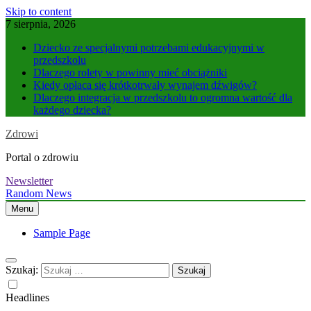
Skip to content
7 sierpnia, 2026
Dziecko ze specjalnymi potrzebami edukacyjnymi w
przedszkolu
Dlaczego rolety w powinny mieć obciążniki
Kiedy opłaca się krótkotrwały wynajem dźwigów?
Dlaczego integracja w przedszkolu to ogromna wartość dla
każdego dziecka?
Zdrowi
Portal o zdrowiu
Newsletter
Random News
Menu
Sample Page
Szukaj:
Headlines