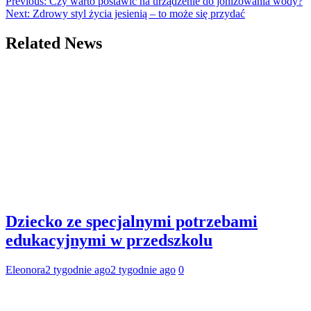
Previous:
Czy warto postawić na urządzenie do jonizowania wody?
Next:
Zdrowy styl życia jesienią – to może się przydać
Related News
Dziecko ze specjalnymi potrzebami
edukacyjnymi w przedszkolu
Eleonora
2 tygodnie ago
2 tygodnie ago
0